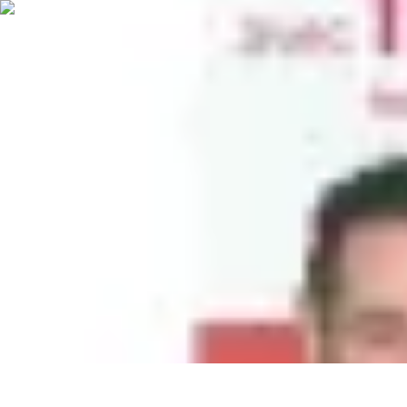
Mon Réseau Pro
Compétences en Réseautage
Événements Professionnels
Réseaux Soci
Mon Réseau Pro