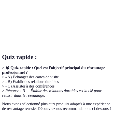
Petits cartons contenant les coordonnées
Cartes de
professionnelles d'un individu, généralement
visite
échangés lors de conversations de réseautage.
Brève présentation personnelle destinée à susciter
Discours
l'intérêt de votre interlocuteur en peu de temps,
d'ascenseur
comme durant un court trajet.
Quiz rapide :
>
🧠 Quiz rapide : Quel est l'objectif principal du réseautage
professionnel ?
> - A) Échanger des cartes de visite
> - B) Établir des relations durables
> - C) Assister à des conférences
>
Réponse : B — Établir des relations durables est la clé pour
réussir dans le réseautage.
Nous avons sélectionné plusieurs produits adaptés à une expérience
de réseautage réussie. Découvrez nos recommandations ci-dessous !