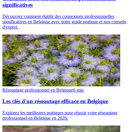
significatives
Découvrez comment établir des connexions professionnelles
significatives en Belgique avec notre guide pratique et nos conseils
d'expert.
Réseautage professionnel en Belgique
6
min
Les clés d'un réseautage efficace en Belgique
Explorez les meilleures pratiques pour réussir votre réseautage
professionnel en Belgique en 2026.