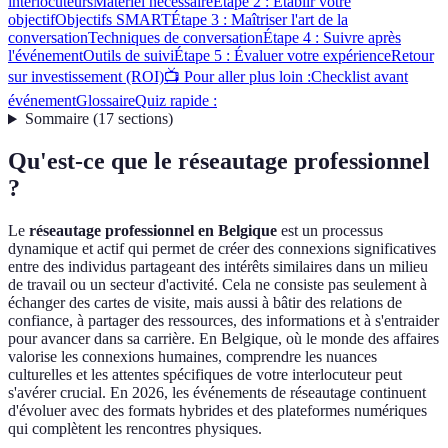
interlocuteurs
Matériel nécessaire
Étape 2 : Établir votre
objectif
Objectifs SMART
Étape 3 : Maîtriser l'art de la
conversation
Techniques de conversation
Étape 4 : Suivre après
l'événement
Outils de suivi
Étape 5 : Évaluer votre expérience
Retour
sur investissement (ROI)
📺 Pour aller plus loin :
Checklist avant
événement
Glossaire
Quiz rapide :
Sommaire
(
17
sections
)
Qu'est-ce que le réseautage professionnel
?
Le
réseautage professionnel en Belgique
est un processus
dynamique et actif qui permet de créer des connexions significatives
entre des individus partageant des intérêts similaires dans un milieu
de travail ou un secteur d'activité. Cela ne consiste pas seulement à
échanger des cartes de visite, mais aussi à bâtir des relations de
confiance, à partager des ressources, des informations et à s'entraider
pour avancer dans sa carrière. En Belgique, où le monde des affaires
valorise les connexions humaines, comprendre les nuances
culturelles et les attentes spécifiques de votre interlocuteur peut
s'avérer crucial. En 2026, les événements de réseautage continuent
d'évoluer avec des formats hybrides et des plateformes numériques
qui complètent les rencontres physiques.