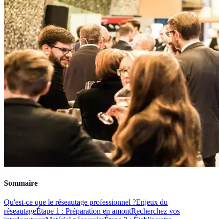
Sommaire
Qu'est-ce que le réseautage professionnel ?
Enjeux du
réseautage
Étape 1 : Préparation en amont
Recherchez vos