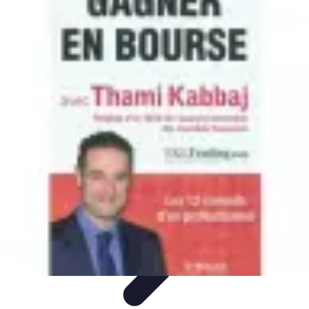
Mon Réseau Pro
Compétences en Réseautage
Événements Professionnels
Réseaux
Sociaux
Technologies et Outils
Tendances Actuelles
Mon Réseau Pro