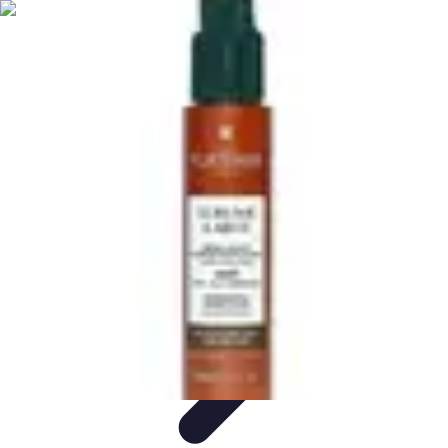
Mon Réseau Pro
Compétences en Réseautage
Événements Professionnels
Réseaux
Sociaux
Technologies et Outils
Tendances Actuelles
Mon Réseau Pro