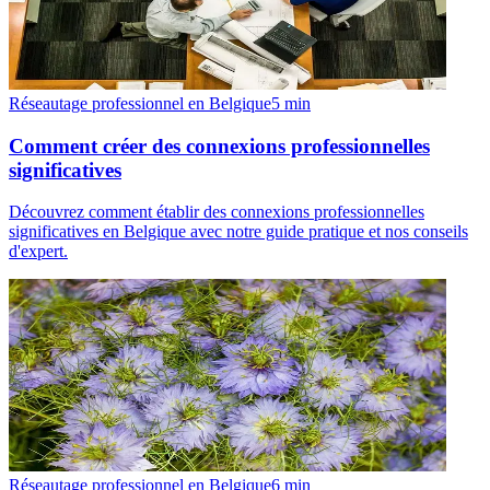
Réseautage professionnel en Belgique
5
min
Comment créer des connexions professionnelles
significatives
Découvrez comment établir des connexions professionnelles
significatives en Belgique avec notre guide pratique et nos conseils
d'expert.
Réseautage professionnel en Belgique
6
min